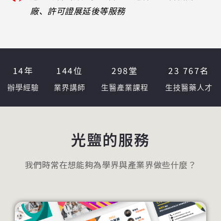
廠、許可證展延後等服務
14
年
144
位
298
堂
23 767
名
辦學經驗
業界講師
生醫產業課程
生技醫藥人才
光鹽的服務
我們時常在想能夠為學界與產業界做些什麼？