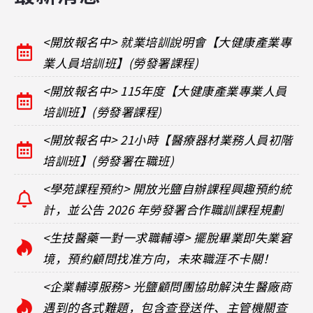
<開放報名中> 就業培訓說明會【大健康產業專
業人員培訓班】(勞發署課程)
<開放報名中> 115年度【大健康產業專業人員
培訓班】(勞發署課程)
<開放報名中> 21小時【醫療器材業務人員初階
培訓班】(勞發署在職班)
<學苑課程預約> 開放光鹽自辦課程興趣預約統
計，並公告 2026 年勞發署合作職訓課程規劃
<生技醫藥一對一求職輔導> 擺脫畢業即失業窘
境，預約顧問找准方向，未來職涯不卡關！
<企業輔導服務> 光鹽顧問團協助解決生醫廠商
遇到的各式難題，包含查登送件、主管機關查