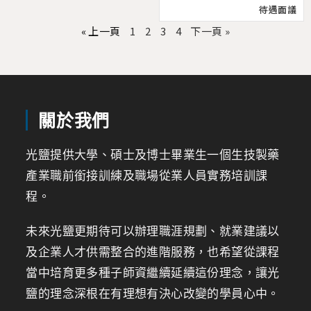
待遇面議
« 上一頁
1
2
3
4
下一頁 »
關於我們
光鹽提供大學、碩士及博士畢業生一個生技製藥
產業職前銜接訓練及職場從業人員實務培訓課
程。
未來光鹽更期待可以辦理職涯規劃、就業建議以
及企業人才供需整合的進階服務，也希望從課程
當中培育更多種子師資繼續延續這份理念，讓光
鹽的理念深根在有理想有決心改變的學員心中。