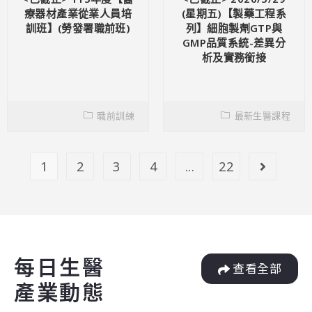
療器材產業從業人員培
(星期五)【製藥工程系
訓班】(勞發署職前班)
列】細胞製劑GTP與
GMP品質系統-差異分
析及實務銜接
職前訓練
最新生醫課程
1
2
3
4
...
22
每日生醫
查看全部
產業動態