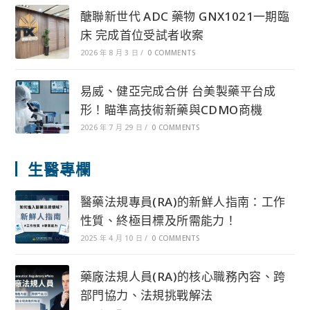
醣聯新世代 ADC 藥物 GNX1021一期臨
床 完成首位受試者收案
2026 年 8 月 3 日
/
0 COMMENTS
易威、健亞完成合併 台美製藥平台成
形！瞄準高技術新藥與CDMO商機
2026 年 7 月 29 日
/
0 COMMENTS
生醫專欄
醫藥法規專員(RA)的新鮮人指南：工作
性質、終極目標及所需能力！
2025 年 4 月 10 日
/
0 COMMENTS
藥廠法規人員(RA)的核心職務內容、跨
部門協力、法規挑戰解法