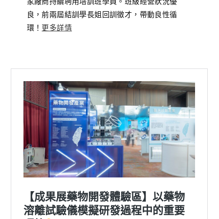
家廠商持續聘用培訓班學員。班級經營狀況優
良，前兩屆結訓學長姐回訓徵才，帶動良性循
環！
更多詳情