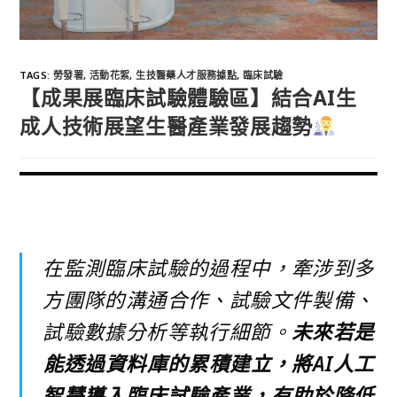
TAGS
:
勞發署
,
活動花絮
,
生技醫藥人才服務據點
,
臨床試驗
【成果展臨床試驗體驗區】結合AI生
成人技術展望生醫產業發展趨勢
在監測臨床試驗的過程中，牽涉到多
方團隊的溝通合作、試驗文件製備、
試驗數據分析等執行細節。
未來若是
能透過資料庫的累積建立，將AI人工
智慧導入臨床試驗產業，有助於降低