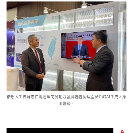
倍思大生技蘇志仁總經理向勞動力發展署署長蔡孟良介紹AI生成人應
用趨勢。
A