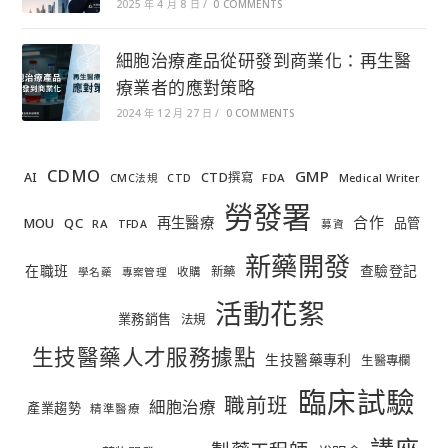
2025 年 4 月 8 日
/
0 COMMENTS
細胞治療產品從研發到商業化：再生醫
療業者的應對策略
2024 年 12 月 27 日
/
0 COMMENTS
CDMO
GMP
AI
CTD撰寫
FDA
CMC法規
CTD
Medical Writer
勞發署
合作
再生醫療
MOU
QC
品管
RA
TFDA
募資
新藥開發
在職班
查驗登記
新藥
收購
學名藥
專案管理
活動花絮
業務銷售
法規
生技醫藥人才服務據點
生技醫藥專利
生醫專欄
臨床試驗
職前班
細胞治療
產業趨勢
精準醫療