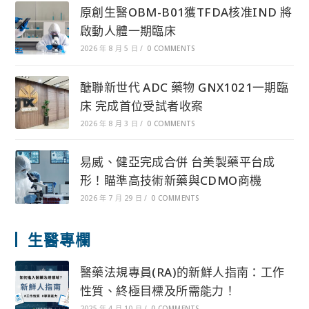
原創生醫OBM-B01獲TFDA核准IND 將
啟動人體一期臨床
2026 年 8 月 5 日
/
0 COMMENTS
醣聯新世代 ADC 藥物 GNX1021一期臨
床 完成首位受試者收案
2026 年 8 月 3 日
/
0 COMMENTS
易威、健亞完成合併 台美製藥平台成
形！瞄準高技術新藥與CDMO商機
2026 年 7 月 29 日
/
0 COMMENTS
生醫專欄
醫藥法規專員(RA)的新鮮人指南：工作
性質、終極目標及所需能力！
2025 年 4 月 10 日
/
0 COMMENTS