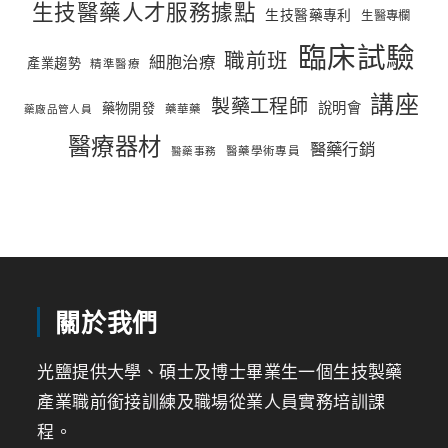
生技醫藥人才服務據點
生技醫藥專利
生醫專欄
臨床試驗
職前班
細胞治療
產業趨勢
精準醫療
講座
製藥工程師
說明會
藥物開發
藥華藥
藥廠品管人員
醫療器材
醫藥行銷
醫藥學術專員
醫藥事務
關於我們
光鹽提供大學、碩士及博士畢業生一個生技製藥
產業職前銜接訓練及職場從業人員實務培訓課
程。