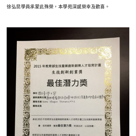
徐弘昆學員承蒙此殊榮，本學苑深感榮幸及歡喜。