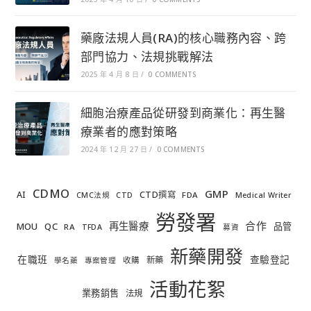
藥廠法規人員(RA)的核心職務內容、跨
部門協力、法規挑戰解法
2025 年 4 月 8 日
/
0 COMMENTS
細胞治療產品從研發到商業化：再生醫
療業者的應對策略
2024 年 12 月 27 日
/
0 COMMENTS
CDMO
GMP
AI
CTD撰寫
FDA
CMC法規
CTD
Medical Writer
勞發署
合作
再生醫療
MOU
QC
品管
RA
TFDA
募資
新藥開發
在職班
查驗登記
新藥
收購
學名藥
專案管理
活動花絮
業務銷售
法規