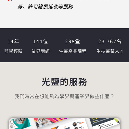
廠、許可證展延後等服務
14
年
144
位
298
堂
23 767
名
辦學經驗
業界講師
生醫產業課程
生技醫藥人才
光鹽的服務
我們時常在想能夠為學界與產業界做些什麼？