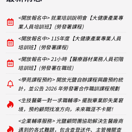
<開放報名中> 就業培訓說明會【大健康產業專
業人員培訓班】(勞發署課程)
<開放報名中> 115年度【大健康產業專業人員
培訓班】(勞發署課程)
<開放報名中> 21小時【醫療器材業務人員初階
培訓班】(勞發署在職班)
<學苑課程預約> 開放光鹽自辦課程興趣預約統
計，並公告 2026 年勞發署合作職訓課程規劃
<生技醫藥一對一求職輔導> 擺脫畢業即失業窘
境，預約顧問找准方向，未來職涯不卡關！
<企業輔導服務> 光鹽顧問團協助解決生醫廠商
遇到的各式難題，包含查登送件、主管機關查