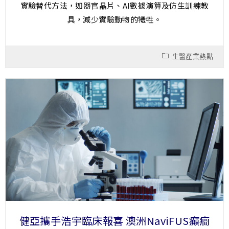
實驗替代方法，如器官晶片、AI數據演算及仿生訓練教
具，減少實驗動物的犧牲。
生醫產業熱點
健亞攜手浩宇臨床報喜 澳洲NaviFUS癲癇