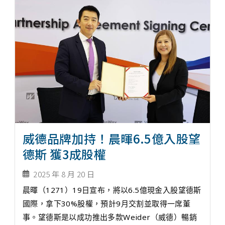
威德品牌加持！晨暉6.5億入股望
德斯 獲3成股權
2025 年 8 月 20 日
晨暉（1271）19日宣布，將以6.5億現金入股望德斯
國際，拿下30%股權，預計9月交割並取得一席董
事。望德斯是以成功推出多款Weider（威德）暢銷