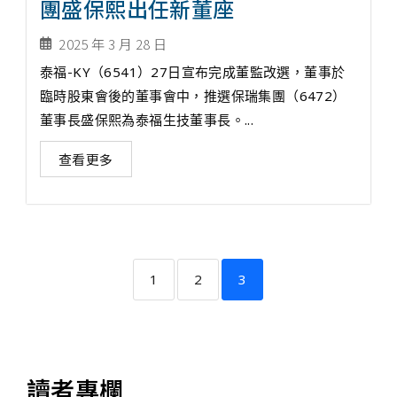
團盛保熙出任新董座
2025 年 3 月 28 日
泰福-KY（6541）27日宣布完成董監改選，董事於
臨時股東會後的董事會中，推選保瑞集團（6472）
董事長盛保熙為泰福生技董事長。...
查看更多
1
2
3
讀者專欄