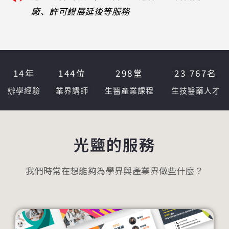
廠、許可證展延後等服務
14
年
144
位
298
堂
23 767
名
辦學經驗
業界講師
生醫產業課程
生技醫藥人才
光鹽的服務
我們時常在想能夠為學界與產業界做些什麼？