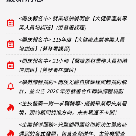
<開放報名中> 就業培訓說明會【大健康產業專
業人員培訓班】(勞發署課程)
<開放報名中> 115年度【大健康產業專業人員
培訓班】(勞發署課程)
<開放報名中> 21小時【醫療器材業務人員初階
培訓班】(勞發署在職班)
<學苑課程預約> 開放光鹽自辦課程興趣預約統
計，並公告 2026 年勞發署合作職訓課程規劃
<生技醫藥一對一求職輔導> 擺脫畢業即失業窘
境，預約顧問找准方向，未來職涯不卡關！
<企業輔導服務> 光鹽顧問團協助解決生醫廠商
遇到的各式難題，包含查登送件、主管機關查