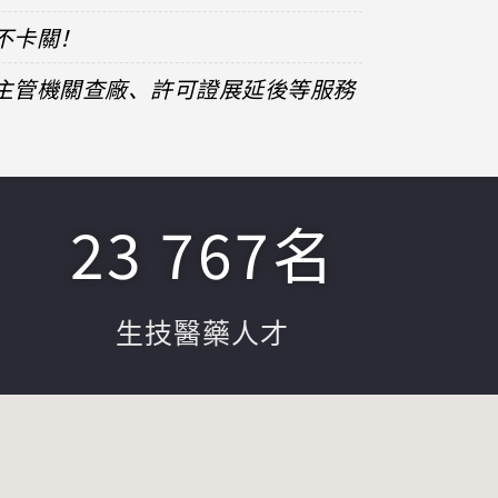
不卡關！
、主管機關查廠、許可證展延後等服務
23 767
名
生技醫藥人才