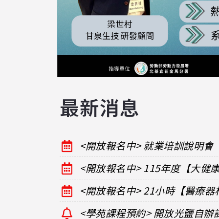
最新消息
<開放報名中> 就業培訓說明會
<開放報名中> 115年度【大
<開放報名中> 21小時【醫療
<學苑課程預約> 開放光鹽自辦