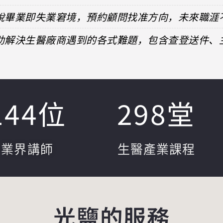
擺脫畢業即失業窘境，預約顧問找准方向，未來職涯
協助解決生醫廠商遇到的各式難題，包含查登送件
144
位
298
堂
業界講師
生醫產業課程
光鹽的服務