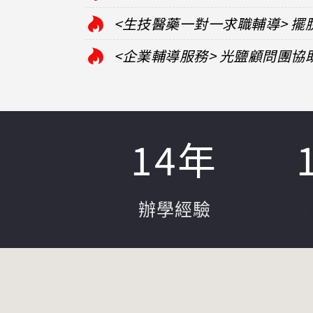
<生技醫藥一對一求職輔導> 
<企業輔導服務> 光鹽顧問團
14
年
辦學經驗