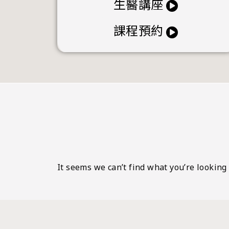
生醫講座
課程預約
It seems we can’t find what you’re looking 