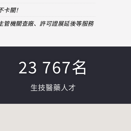
不卡關！
、主管機關查廠、許可證展延後等服務
23 767
名
生技醫藥人才