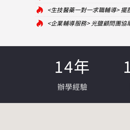
<生技醫藥一對一求職輔導> 
<企業輔導服務> 光鹽顧問團
14
年
辦學經驗