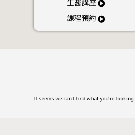
生醫講座
課程預約
It seems we can’t find what you’re looking 