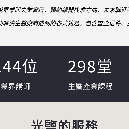
擺脫畢業即失業窘境，預約顧問找准方向，未來職涯
協助解決生醫廠商遇到的各式難題，包含查登送件
144
位
298
堂
業界講師
生醫產業課程
光鹽的服務