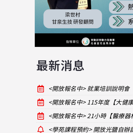
最新消息
<開放報名中> 就業培訓說明會
<開放報名中> 115年度【大
<開放報名中> 21小時【醫療
<學苑課程預約> 開放光鹽自辦