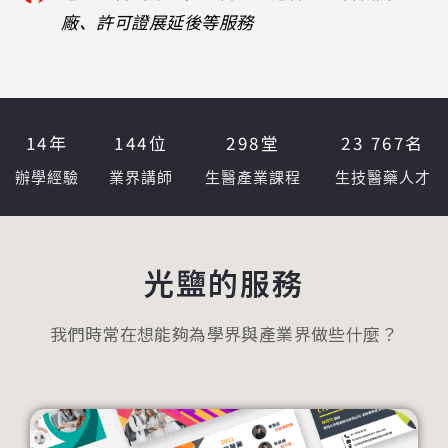
廠、許可證展延後等服務
14
年
144
位
298
堂
23 767
名
辦學經驗
業界講師
生醫產業課程
生技醫藥人才
光鹽的服務
我們時常在想能夠為學界與產業界做些什麼？