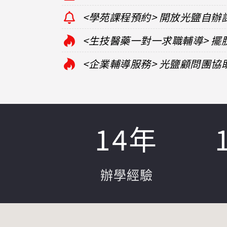
<學苑課程預約> 開放光鹽自辦
<生技醫藥一對一求職輔導> 
<企業輔導服務> 光鹽顧問團
14
年
辦學經驗