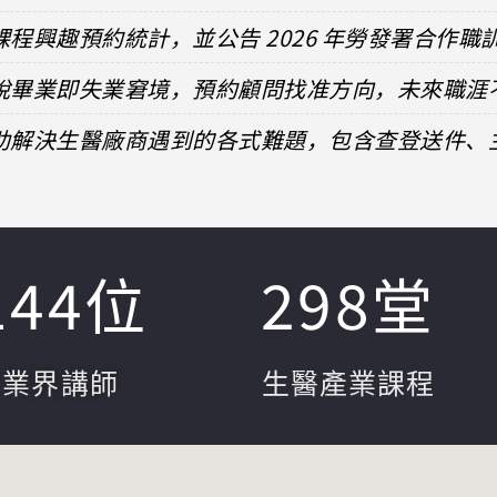
課程興趣預約統計，並公告 2026 年勞發署合作職
擺脫畢業即失業窘境，預約顧問找准方向，未來職涯
協助解決生醫廠商遇到的各式難題，包含查登送件
144
位
298
堂
業界講師
生醫產業課程