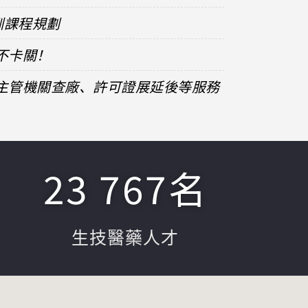
訓課程規劃
不卡關！
、主管機關查廠、許可證展延後等服務
23 767
名
生技醫藥人才