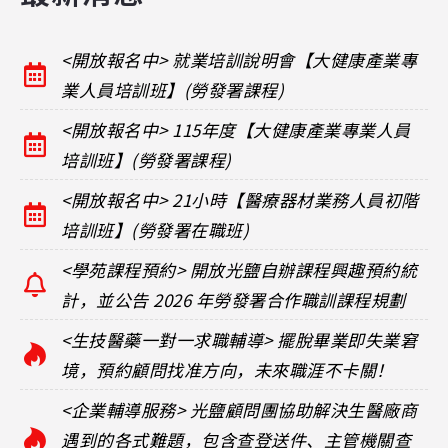
<開放報名中> 就業培訓說明會【大健康產業專
業人員培訓班】(勞發署課程)
<開放報名中> 115年度【大健康產業專業人員
培訓班】(勞發署課程)
<開放報名中> 21小時【醫療器材業務人員初階
培訓班】(勞發署在職班)
<學苑課程預約> 開放光鹽自辦課程興趣預約統
計，並公告 2026 年勞發署合作職訓課程規劃
<生技醫藥一對一求職輔導> 擺脫畢業即失業窘
境，預約顧問找准方向，未來職涯不卡關！
<企業輔導服務> 光鹽顧問團協助解決生醫廠商
遇到的各式難題，包含查登送件、主管機關查