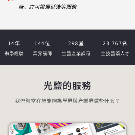
廠、許可證展延後等服務
14
年
144
位
298
堂
23 767
名
辦學經驗
業界講師
生醫產業課程
生技醫藥人才
光鹽的服務
我們時常在想能夠為學界與產業界做些什麼？