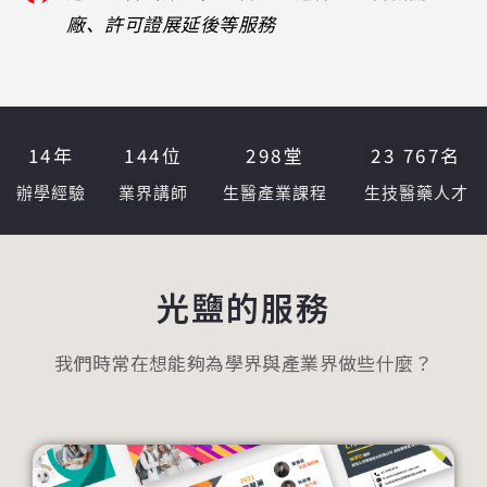
廠、許可證展延後等服務
14
年
144
位
298
堂
23 767
名
辦學經驗
業界講師
生醫產業課程
生技醫藥人才
光鹽的服務
我們時常在想能夠為學界與產業界做些什麼？