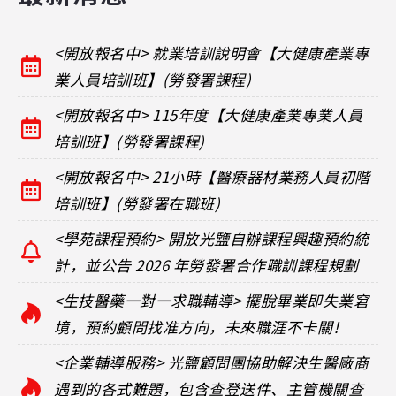
<開放報名中> 就業培訓說明會【大健康產業專
業人員培訓班】(勞發署課程)
<開放報名中> 115年度【大健康產業專業人員
培訓班】(勞發署課程)
<開放報名中> 21小時【醫療器材業務人員初階
培訓班】(勞發署在職班)
<學苑課程預約> 開放光鹽自辦課程興趣預約統
計，並公告 2026 年勞發署合作職訓課程規劃
<生技醫藥一對一求職輔導> 擺脫畢業即失業窘
境，預約顧問找准方向，未來職涯不卡關！
<企業輔導服務> 光鹽顧問團協助解決生醫廠商
遇到的各式難題，包含查登送件、主管機關查