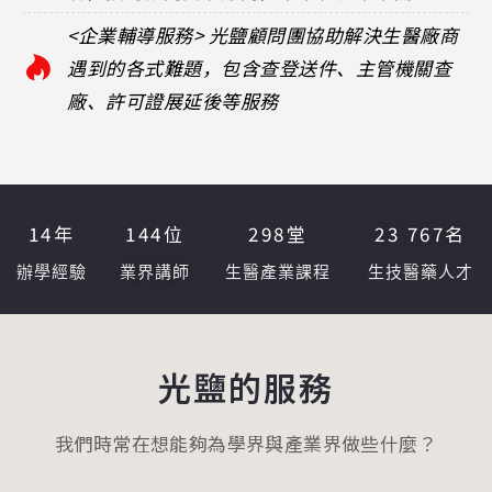
<企業輔導服務> 光鹽顧問團協助解決生醫廠商
遇到的各式難題，包含查登送件、主管機關查
廠、許可證展延後等服務
14
年
144
位
298
堂
23 767
名
辦學經驗
業界講師
生醫產業課程
生技醫藥人才
光鹽的服務
我們時常在想能夠為學界與產業界做些什麼？