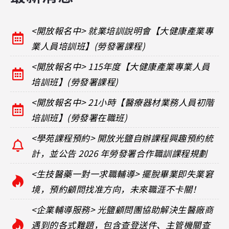
<開放報名中> 就業培訓說明會【大健康產業專
業人員培訓班】(勞發署課程)
<開放報名中> 115年度【大健康產業專業人員
培訓班】(勞發署課程)
<開放報名中> 21小時【醫療器材業務人員初階
培訓班】(勞發署在職班)
<學苑課程預約> 開放光鹽自辦課程興趣預約統
計，並公告 2026 年勞發署合作職訓課程規劃
<生技醫藥一對一求職輔導> 擺脫畢業即失業窘
境，預約顧問找准方向，未來職涯不卡關！
<企業輔導服務> 光鹽顧問團協助解決生醫廠商
遇到的各式難題，包含查登送件、主管機關查