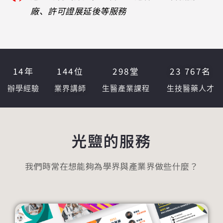
廠、許可證展延後等服務
14
年
144
位
298
堂
23 767
名
辦學經驗
業界講師
生醫產業課程
生技醫藥人才
光鹽的服務
我們時常在想能夠為學界與產業界做些什麼？