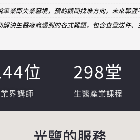
擺脫畢業即失業窘境，預約顧問找准方向，未來職涯
協助解決生醫廠商遇到的各式難題，包含查登送件
144
位
298
堂
業界講師
生醫產業課程
光鹽的服務