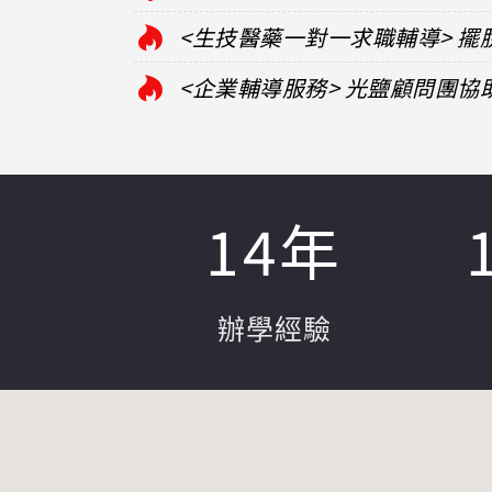
<生技醫藥一對一求職輔導> 
<企業輔導服務> 光鹽顧問團
14
年
辦學經驗