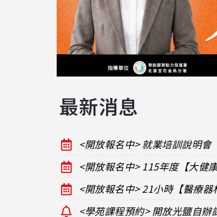
最新消息
<開放報名中> 就業培訓說明會
<開放報名中> 115年度【大
<開放報名中> 21小時【醫療
<學苑課程預約> 開放光鹽自辦