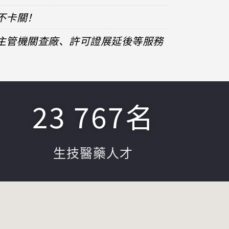
不卡關！
、主管機關查廠、許可證展延後等服務
23 767
名
生技醫藥人才