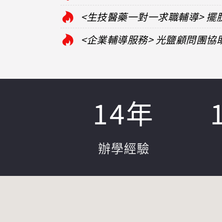
<生技醫藥一對一求職輔導> 
<企業輔導服務> 光鹽顧問團
14
年
辦學經驗