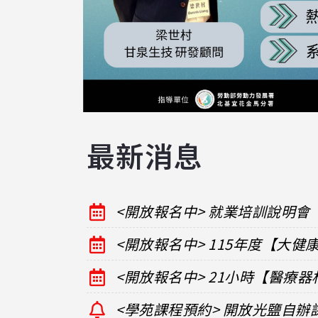
最新消息
<開放報名中> 就業培訓說明會
<開放報名中> 115年度【大
<開放報名中> 21小時【醫療
<學苑課程預約> 開放光鹽自辦