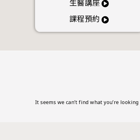
生醫講座
課程預約
It seems we can’t find what you’re looking 