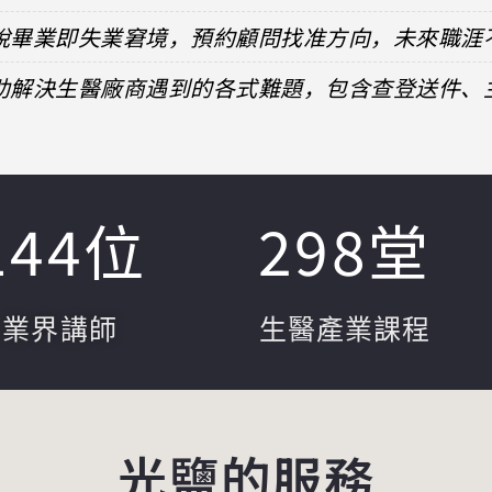
擺脫畢業即失業窘境，預約顧問找准方向，未來職涯
協助解決生醫廠商遇到的各式難題，包含查登送件
144
位
298
堂
業界講師
生醫產業課程
光鹽的服務