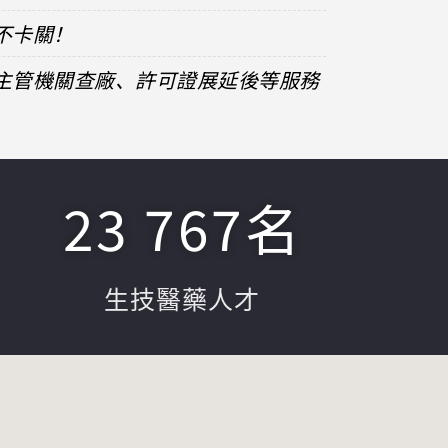
不卡關！
、主管機關查廠、許可證展延後等服務
23 767
名
生技醫藥人才