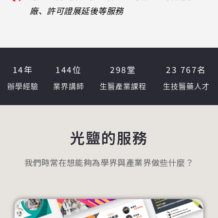
廠、許可證展延後等服務
14
年
144
位
298
堂
23 767
名
辦學經驗
業界講師
生醫產業課程
生技醫藥人才
光鹽的服務
我們時常在想能夠為學界與產業界做些什麼？