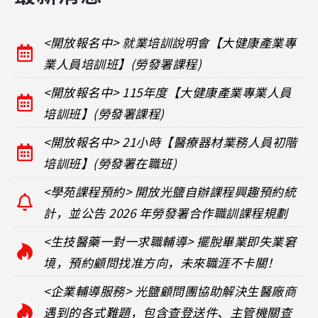
<開放報名中> 就業培訓說明會【大健康產業專
業人員培訓班】(勞發署課程)
<開放報名中> 115年度【大健康產業專業人員
培訓班】(勞發署課程)
<開放報名中> 21小時【醫療器材業務人員初階
培訓班】(勞發署在職班)
<學苑課程預約> 開放光鹽自辦課程興趣預約統
計，並公告 2026 年勞發署合作職訓課程規劃
<生技醫藥一對一求職輔導> 擺脫畢業即失業窘
境，預約顧問找准方向，未來職涯不卡關！
<企業輔導服務> 光鹽顧問團協助解決生醫廠商
遇到的各式難題，包含查登送件、主管機關查