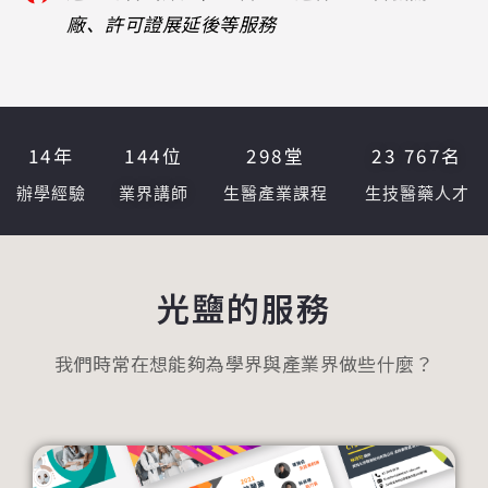
廠、許可證展延後等服務
14
年
144
位
298
堂
23 767
名
辦學經驗
業界講師
生醫產業課程
生技醫藥人才
光鹽的服務
我們時常在想能夠為學界與產業界做些什麼？