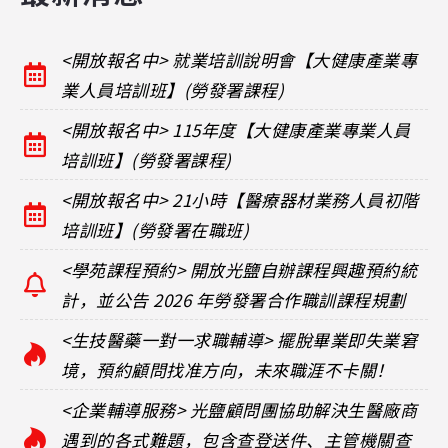
<開放報名中> 就業培訓說明會【大健康產業專
業人員培訓班】(勞發署課程)
<開放報名中> 115年度【大健康產業專業人員
培訓班】(勞發署課程)
<開放報名中> 21小時【醫療器材業務人員初階
培訓班】(勞發署在職班)
<學苑課程預約> 開放光鹽自辦課程興趣預約統
計，並公告 2026 年勞發署合作職訓課程規劃
<生技醫藥一對一求職輔導> 擺脫畢業即失業窘
境，預約顧問找准方向，未來職涯不卡關！
<企業輔導服務> 光鹽顧問團協助解決生醫廠商
遇到的各式難題，包含查登送件、主管機關查