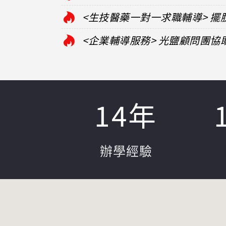
<生技醫藥一對一求職輔導> 
<企業輔導服務> 光鹽顧問團
14
年
辦學經驗