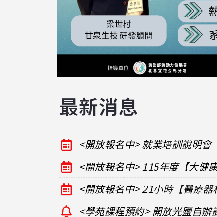
最新消息
<開放報名中> 就業培訓說明會
<開放報名中> 115年度【大
<開放報名中> 21小時【醫療
<學苑課程預約> 開放光鹽自辦