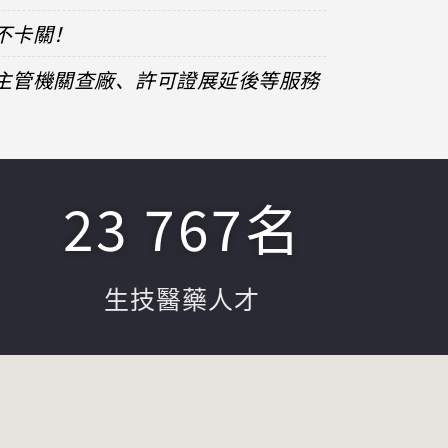
不卡關！
、主管機關查廠、許可證展延後等服務
23 767
名
生技醫藥人才