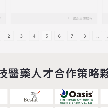
程
最新生醫課程
2
3
4
5
6
7
8
...
技醫藥人才合作策略