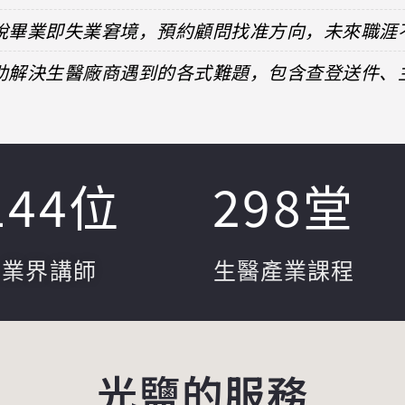
擺脫畢業即失業窘境，預約顧問找准方向，未來職涯
協助解決生醫廠商遇到的各式難題，包含查登送件
144
位
298
堂
業界講師
生醫產業課程
光鹽的服務