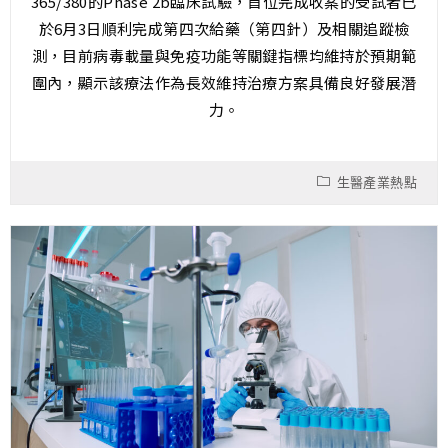
365/380的Phase 2b臨床試驗，首位完成收案的受試者已
於6月3日順利完成第四次給藥（第四針）及相關追蹤檢
測，目前病毒載量與免疫功能等關鍵指標均維持於預期範
圍內，顯示該療法作為長效維持治療方案具備良好發展潛
力。
生醫產業熱點