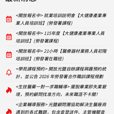
<開放報名中> 就業培訓說明會【大健康產業專
業人員培訓班】(勞發署課程)
<開放報名中> 115年度【大健康產業專業人員
培訓班】(勞發署課程)
<開放報名中> 21小時【醫療器材業務人員初階
培訓班】(勞發署在職班)
<學苑課程預約> 開放光鹽自辦課程興趣預約統
計，並公告 2026 年勞發署合作職訓課程規劃
<生技醫藥一對一求職輔導> 擺脫畢業即失業窘
境，預約顧問找准方向，未來職涯不卡關！
<企業輔導服務> 光鹽顧問團協助解決生醫廠商
遇到的各式難題，包含查登送件、主管機關查