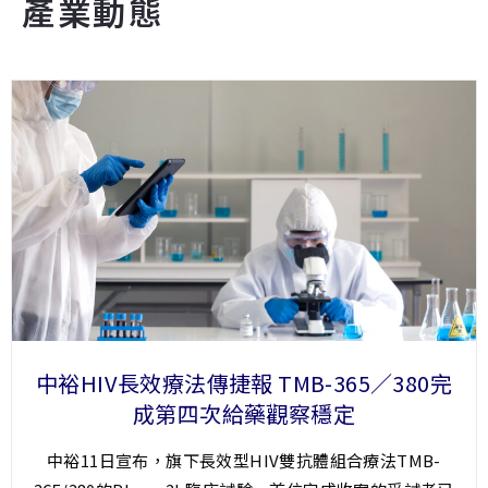
產業動態
中裕HIV長效療法傳捷報 TMB-365／380完
成第四次給藥觀察穩定
中裕11日宣布，旗下長效型HIV雙抗體組合療法TMB-