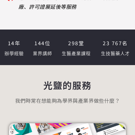
廠、許可證展延後等服務
14
年
144
位
298
堂
23 767
名
辦學經驗
業界講師
生醫產業課程
生技醫藥人才
光鹽的服務
我們時常在想能夠為學界與產業界做些什麼？