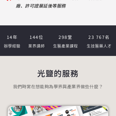
廠、許可證展延後等服務
14
年
144
位
298
堂
23 767
名
辦學經驗
業界講師
生醫產業課程
生技醫藥人才
光鹽的服務
我們時常在想能夠為學界與產業界做些什麼？