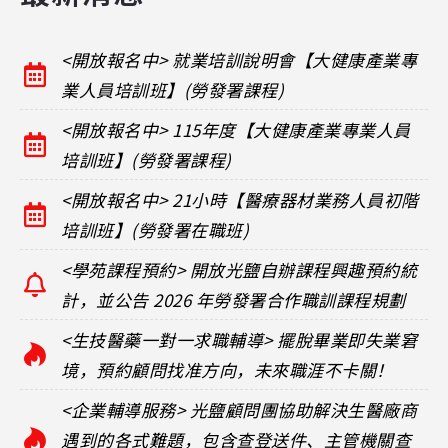
<開放報名中> 就業培訓說明會【大健康產業專
業人員培訓班】(勞發署課程)
<開放報名中> 115年度【大健康產業專業人員
培訓班】(勞發署課程)
<開放報名中> 21小時【醫療器材業務人員初階
培訓班】(勞發署在職班)
<學苑課程預約> 開放光鹽自辦課程興趣預約統
計，並公告 2026 年勞發署合作職訓課程規劃
<生技醫藥一對一求職輔導> 擺脫畢業即失業窘
境，預約顧問找准方向，未來職涯不卡關！
<企業輔導服務> 光鹽顧問團協助解決生醫廠商
遇到的各式難題，包含查登送件、主管機關查