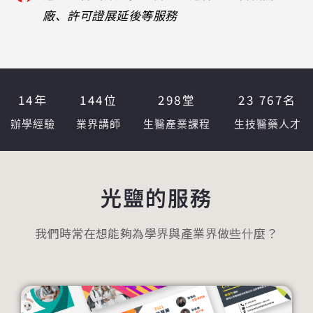
廠、許可證展延後等服務
14
年
144
位
298
堂
23 767
名
辦學經驗
業界講師
生醫產業課程
生技醫藥人才
光鹽的服務
我們時常在想能夠為學界與產業界做些什麼？