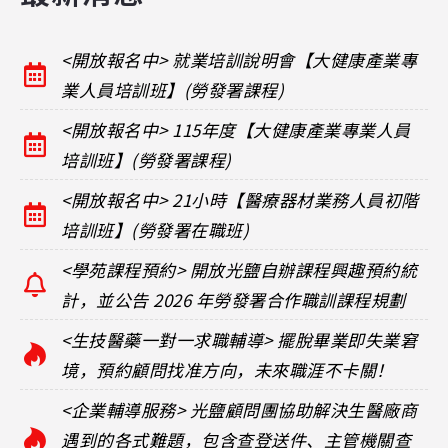
<開放報名中> 就業培訓說明會【大健康產業專
業人員培訓班】(勞發署課程)
<開放報名中> 115年度【大健康產業專業人員
培訓班】(勞發署課程)
<開放報名中> 21小時【醫療器材業務人員初階
培訓班】(勞發署在職班)
<學苑課程預約> 開放光鹽自辦課程興趣預約統
計，並公告 2026 年勞發署合作職訓課程規劃
<生技醫藥一對一求職輔導> 擺脫畢業即失業窘
境，預約顧問找准方向，未來職涯不卡關！
<企業輔導服務> 光鹽顧問團協助解決生醫廠商
遇到的各式難題，包含查登送件、主管機關查