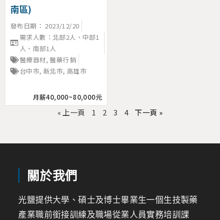
南區)
發布日期：
2023/12/20
需求人數：北部2人、中部1
人、南部1人
醫療器材
,
醫藥行銷
台中市
,
新北市
,
高雄市
月薪40,000~80,000元
« 上一頁
1
2
3
4
下一頁 »
關於我們
光鹽提供大學、碩士及博士畢業生一個生技製藥
產業職前銜接訓練及職場從業人員實務培訓課