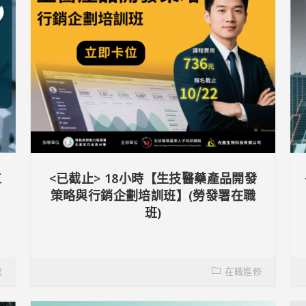
工
<已截止> 18小時【生技醫藥產品開發
用
策略與行銷企劃培訓班】(勞發署在職
班)
程
在職進修