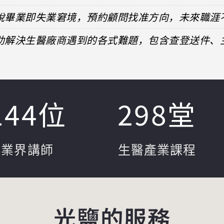
擺脫畢業即失業窘境，預約顧問找准方向，未來職涯
協助解決生醫廠商遇到的各式難題，包含查登送件
144
位
298
堂
業界講師
生醫產業課程
光鹽的服務