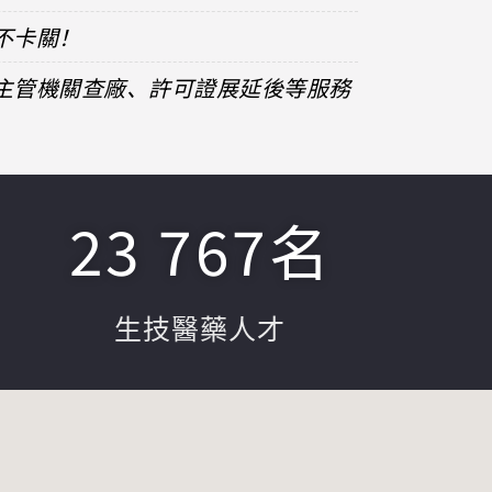
不卡關！
、主管機關查廠、許可證展延後等服務
23 767
名
生技醫藥人才