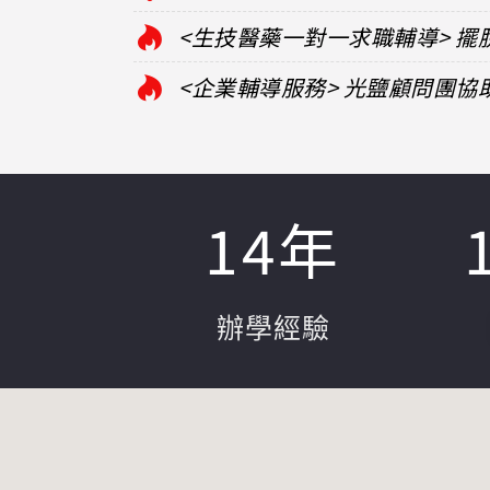
<生技醫藥一對一求職輔導> 
<企業輔導服務> 光鹽顧問團
14
年
辦學經驗