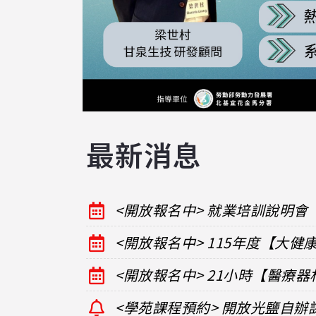
最新消息
<開放報名中> 就業培訓說明會
<開放報名中> 115年度【大
<開放報名中> 21小時【醫療
<學苑課程預約> 開放光鹽自辦