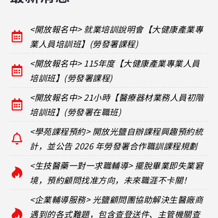
<開放報名中> 就業培訓說明會【大健康產業專
業人員培訓班】(勞發署課程)
<開放報名中> 115年度【大健康產業專業人員
培訓班】(勞發署課程)
<開放報名中> 21小時【醫療器材業務人員初階
培訓班】(勞發署在職班)
<學苑課程預約> 開放光鹽自辦課程興趣預約統
計，並公告 2026 年勞發署合作職訓課程規劃
<生技醫藥一對一求職輔導> 擺脫畢業即失業窘
境，預約顧問找准方向，未來職涯不卡關！
<企業輔導服務> 光鹽顧問團協助解決生醫廠商
遇到的各式難題，包含查登送件、主管機關查