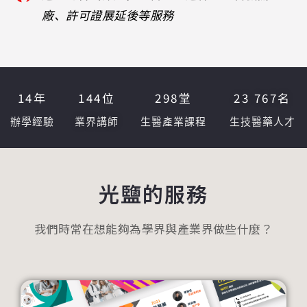
廠、許可證展延後等服務
14
年
144
位
298
堂
23 767
名
辦學經驗
業界講師
生醫產業課程
生技醫藥人才
光鹽的服務
我們時常在想能夠為學界與產業界做些什麼？