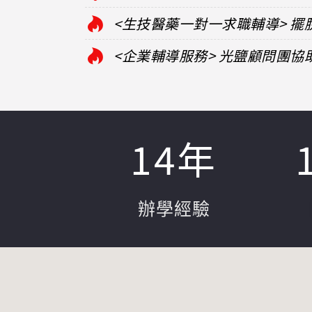
<生技醫藥一對一求職輔導> 
<企業輔導服務> 光鹽顧問團
14
年
辦學經驗