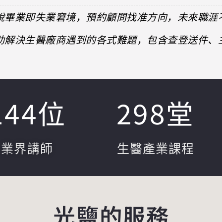
擺脫畢業即失業窘境，預約顧問找准方向，未來職涯
協助解決生醫廠商遇到的各式難題，包含查登送件
144
位
298
堂
業界講師
生醫產業課程
光鹽的服務