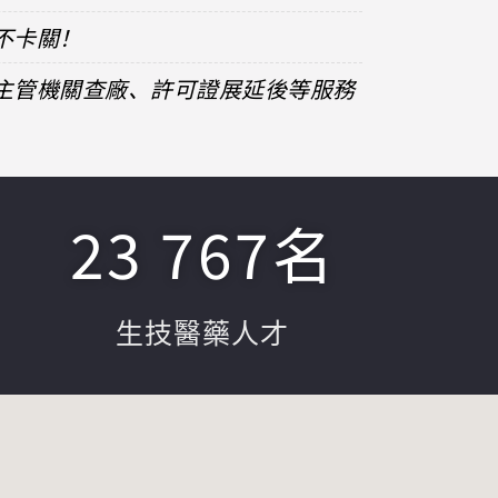
不卡關！
、主管機關查廠、許可證展延後等服務
23 767
名
生技醫藥人才