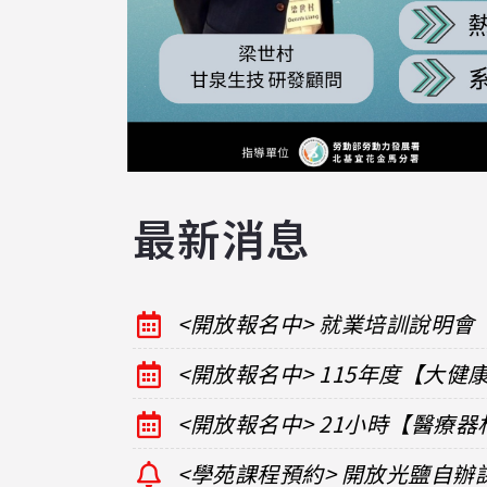
最新消息
<開放報名中> 就業培訓說明會
<開放報名中> 115年度【大
<開放報名中> 21小時【醫療
<學苑課程預約> 開放光鹽自辦