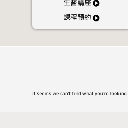
生醫講座
課程預約
It seems we can’t find what you’re looking 