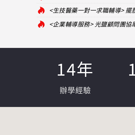
<生技醫藥一對一求職輔導> 
<企業輔導服務> 光鹽顧問團
14
年
辦學經驗