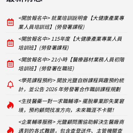
<開放報名中> 就業培訓說明會【大健康產業專
業人員培訓班】(勞發署課程)
<開放報名中> 115年度【大健康產業專業人員
培訓班】(勞發署課程)
<開放報名中> 21小時【醫療器材業務人員初階
培訓班】(勞發署在職班)
<學苑課程預約> 開放光鹽自辦課程興趣預約統
計，並公告 2026 年勞發署合作職訓課程規劃
<生技醫藥一對一求職輔導> 擺脫畢業即失業窘
境，預約顧問找准方向，未來職涯不卡關！
<企業輔導服務> 光鹽顧問團協助解決生醫廠商
遇到的各式難題，包含查登送件、主管機關查