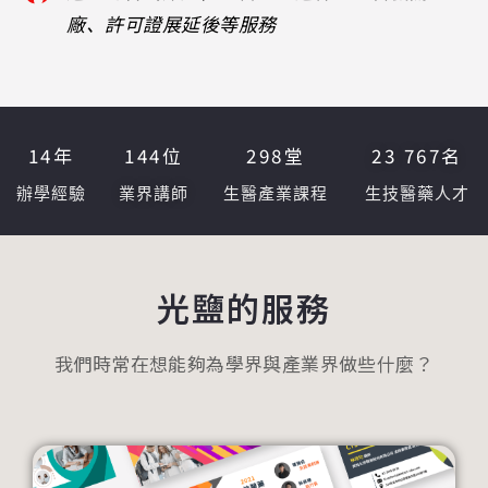
廠、許可證展延後等服務
14
年
144
位
298
堂
23 767
名
辦學經驗
業界講師
生醫產業課程
生技醫藥人才
光鹽的服務
我們時常在想能夠為學界與產業界做些什麼？