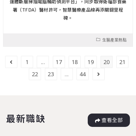
運體斷層掃描電腦輔助偵測平台」，同步取得衛福部食藥
署（TFDA）醫材許可，智慧醫療產品線再添關鍵里程
碑。
生醫產業熱點
1
...
17
18
19
20
21
22
23
...
44
最新職缺
查看全部