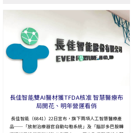
長佳智能雙AI醫材獲TFDA核准 智慧醫療布
局開花、明年營運看俏
長佳智能（6841）22日宣布，旗下兩項人工智慧醫療產
品──「放射治療器官自動勾勒系統」及「腦部多巴胺轉