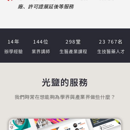
廠、許可證展延後等服務
14
年
144
位
298
堂
23 767
名
辦學經驗
業界講師
生醫產業課程
生技醫藥人才
光鹽的服務
我們時常在想能夠為學界與產業界做些什麼？