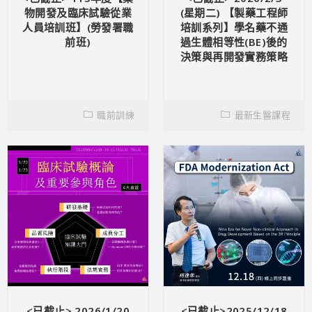
物開發及臨床試驗從業
(星期二) 【製藥工程師
人員培訓班】(勞發署職
培訓系列】學名藥不通
前班)
過生體相等性(BE)後的
決策與再開發實務策略
職前訓練
最新生醫課程
<已截止> 2026/1/20
<已截止>2025/12/18