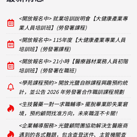
<開放報名中> 就業培訓說明會【大健康產業專
業人員培訓班】(勞發署課程)
<開放報名中> 115年度【大健康產業專業人員
培訓班】(勞發署課程)
<開放報名中> 21小時【醫療器材業務人員初階
培訓班】(勞發署在職班)
<學苑課程預約> 開放光鹽自辦課程興趣預約統
計，並公告 2026 年勞發署合作職訓課程規劃
<生技醫藥一對一求職輔導> 擺脫畢業即失業窘
境，預約顧問找准方向，未來職涯不卡關！
<企業輔導服務> 光鹽顧問團協助解決生醫廠商
遇到的各式難題，包含查登送件、主管機關查