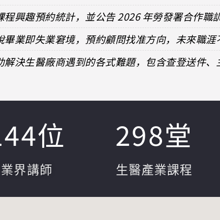
課程興趣預約統計，並公告 2026 年勞發署合作職
擺脫畢業即失業窘境，預約顧問找准方向，未來職涯
協助解決生醫廠商遇到的各式難題，包含查登送件
144
位
298
堂
業界講師
生醫產業課程