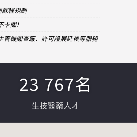
訓課程規劃
不卡關！
、主管機關查廠、許可證展延後等服務
23 767
名
生技醫藥人才