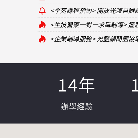
<學苑課程預約> 開放光鹽自辦
<生技醫藥一對一求職輔導> 
<企業輔導服務> 光鹽顧問團
14
年
辦學經驗