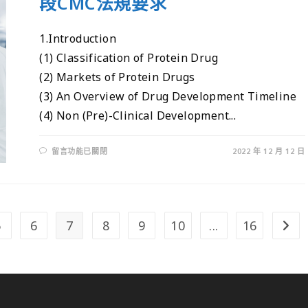
段CMC法規要求
1.Introduction
(1) Classification of Protein Drug
(2) Markets of Protein Drugs
(3) An Overview of Drug Development Timeline
(4) Non (Pre)-Clinical Development...
留言功能已關閉
2022 年 12 月 12 日
5
6
7
8
9
10
...
16