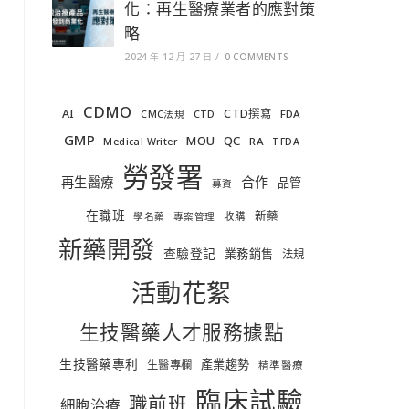
化：再生醫療業者的應對策
略
2024 年 12 月 27 日
/
0 COMMENTS
CDMO
AI
CTD撰寫
FDA
CMC法規
CTD
GMP
MOU
QC
RA
Medical Writer
TFDA
勞發署
合作
再生醫療
品管
募資
在職班
新藥
收購
學名藥
專案管理
新藥開發
查驗登記
業務銷售
法規
活動花絮
生技醫藥人才服務據點
生技醫藥專利
產業趨勢
生醫專欄
精準醫療
臨床試驗
職前班
細胞治療