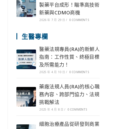
製藥平台成形！瞄準高技術
新藥與CDMO商機
2026 年 7 月 29 日
/
0 COMMENTS
生醫專欄
醫藥法規專員(RA)的新鮮人
指南：工作性質、終極目標
及所需能力！
2025 年 4 月 10 日
/
0 COMMENTS
藥廠法規人員(RA)的核心職
務內容、跨部門協力、法規
挑戰解法
2025 年 4 月 8 日
/
0 COMMENTS
細胞治療產品從研發到商業