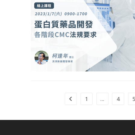
1
...
4