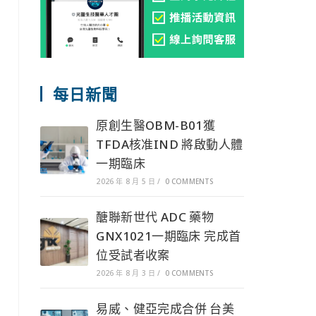
每日新聞
原創生醫OBM-B01獲
TFDA核准IND 將啟動人體
一期臨床
2026 年 8 月 5 日
/
0 COMMENTS
醣聯新世代 ADC 藥物
GNX1021一期臨床 完成首
位受試者收案
2026 年 8 月 3 日
/
0 COMMENTS
易威、健亞完成合併 台美