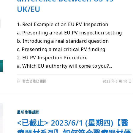
UK/EU
1. Real Example of an EU PV Inspection
a. Presenting a real EU PV inspection setting
b. Introducing a real standard question
c. Presenting a real critical PV finding
2. EU PV Inspection Procedure
a. Which EU authority will come to you?...
留言功能已關閉
2023 年 5 月 10 日
最新生醫課程
<已截止> 2023/6/1 (星期四)【醫