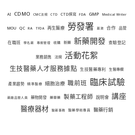
CDMO
GMP
AI
CTD撰寫
FDA
CMC法規
CTD
Medical Writer
勞發署
合作
再生醫療
MOU
QC
品管
RA
TFDA
募資
新藥開發
在職班
查驗登記
新藥
收購
學名藥
專案管理
活動花絮
業務銷售
法規
生技醫藥人才服務據點
生技醫藥專利
生醫專欄
臨床試驗
職前班
細胞治療
產業趨勢
精準醫療
講座
製藥工程師
說明會
藥物開發
藥華藥
藥廠品管人員
醫療器材
醫藥行銷
醫藥學術專員
醫藥事務