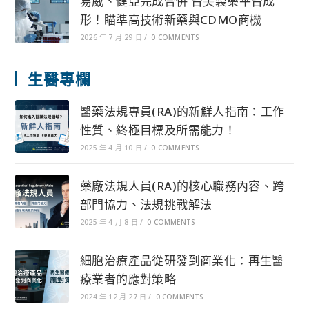
易威、健亞完成合併 台美製藥平台成
形！瞄準高技術新藥與CDMO商機
2026 年 7 月 29 日
/
0 COMMENTS
生醫專欄
醫藥法規專員(RA)的新鮮人指南：工作
性質、終極目標及所需能力！
2025 年 4 月 10 日
/
0 COMMENTS
藥廠法規人員(RA)的核心職務內容、跨
部門協力、法規挑戰解法
2025 年 4 月 8 日
/
0 COMMENTS
細胞治療產品從研發到商業化：再生醫
療業者的應對策略
2024 年 12 月 27 日
/
0 COMMENTS