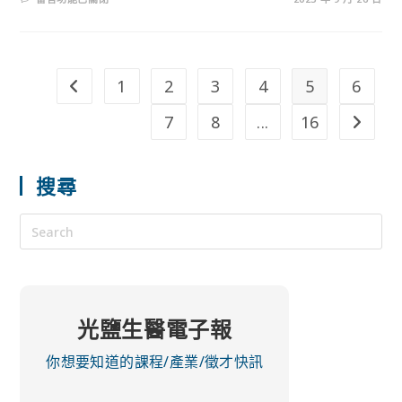
1
2
3
4
5
6
7
8
...
16
搜尋
光鹽生醫電子報
你想要知道的課程/產業/徵才快訊