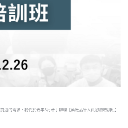
決前述的需求，我們於去年3月著手辦理【藥廠品管人員初階培訓班】