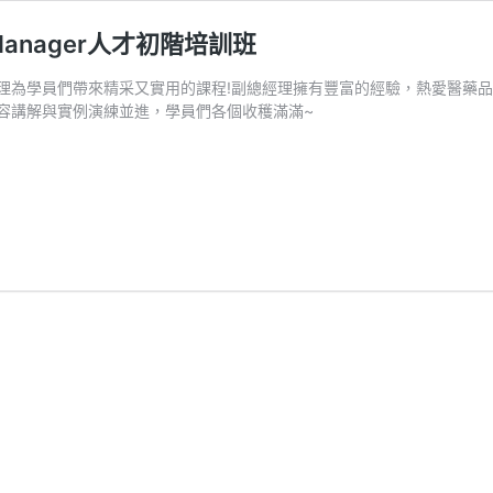
 Manager人才初階培訓班
理為學員們帶來精采又實用的課程!副總經理擁有豐富的經驗，熱愛醫藥品
容講解與實例演練並進，學員們各個收穫滿滿~