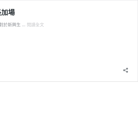
長加場
【生
對於新興生 …
閱讀全文
物
藥
品
及
CDMO
講
座
花
絮】
感
謝
各
界
熱
烈
參
與